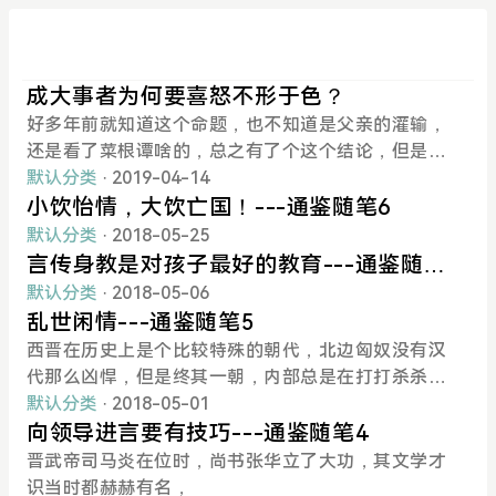
成大事者为何要喜怒不形于色？
好多年前就知道这个命题，也不知道是父亲的灌输，
还是看了菜根谭啥的，总之有了个这个结论，但是一
直不知道为何？ 慢慢的只知道这个结论，都搞忘自己
默认分类
· 2019-04-14
其实一直对这个结论是有疑惑的，当然也无从去找为
小饮怡情，大饮亡国！---通鉴随笔6
何要喜怒不形于色的答案。
默认分类
· 2018-05-25
言传身教是对孩子最好的教育---通鉴随笔
6
默认分类
· 2018-05-06
乱世闲情---通鉴随笔5
西晋在历史上是个比较特殊的朝代，北边匈奴没有汉
代那么凶悍，但是终其一朝，内部总是在打打杀杀，
大多数人都不得安宁。底层的百姓就不说，在这样的
默认分类
· 2018-05-01
乱世真正能称为人的，多多少少都有点传承渊源。这
向领导进言要有技巧---通鉴随笔4
些人开始都投身轰轰烈烈的时代洪流，一大部分都变
晋武帝司马炎在位时，尚书张华立了大功，其文学才
成了洪流中的渣渣，但是也有那急流勇退的，过得不
识当时都赫赫有名，