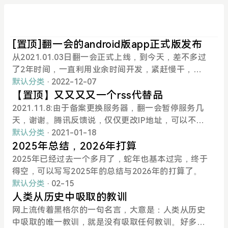
[置顶]翻一会的android版app正式版发布
从2021.01.03日翻一会正式上线，到今天，差不多过
了2年时间，一直利用业余时间开发，紧赶慢干，总
算把安卓版app开发出来，欢迎新老用户享用。 下载
默认分类
· 2022-12-07
地址在此。
【置顶】又又又又一个rss代替品
2021.11.8:由于备案更换服务器，翻一会暂停服务几
天，谢谢。腾讯反馈说，仅仅更改IP地址，可以不用
重新备案，直接域名解析到新的地址就可以了，所以
默认分类
· 2021-01-18
又可以用了。 试用了很多rss软件，总是不满意，比
2025年总结，2026年打算
如自己搭建的ttrss，发现想订阅的网站没有rss链接
2025年已经过去一个多月了，蛇年也基本过完，终于
时，就需要用huginn，然后又发现huginn特别占用c
得空，可以写写2025年的总结与2026年的打算了。
pu，经常100%。于是又开始寻找，然后找到了rsshu
默认分类
· 02-15
b，发现网络链接不稳定，然后发现自己这么些年折
人类从历史中吸取的教训
腾来折腾去，总在换rss，结果每次又要重新录入rss
网上流传着黑格尔的一句名言，大意是：人类从历史
源。不知道正在看这个文章的您是不是也有同感。 于
中吸取的唯一教训，就是没有吸取任何教训。好多年