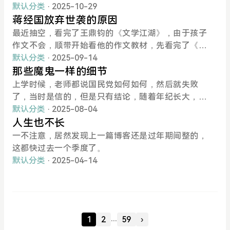
是一狠心，自己折腾了一个rss替代品，也可以算是一
前看到这句话的时候，觉得很对。最近看完国史大
默认分类
· 2025-10-29
个rss阅读器了。叫翻一会，只要注册点击“订阅”两个
纲，才觉得自己那时候真是naive。
蒋经国放弃世袭的原因
字，就一切都ok了。
最近抽空，看完了王鼎钧的《文学江湖》，由于孩子
作文不会，顺带开始看他的作文教材，先看完了《作
文六要》。
默认分类
· 2025-09-14
那些魔鬼一样的细节
上学时候，老师都说国民党如何如何，然后就失败
了，当时是信的，但是只有结论，随着年纪长大，觉
得这结论是否也不太可靠。
默认分类
· 2025-08-04
人生也不长
一不注意，居然发现上一篇博客还是过年期间整的，
这都快过去一个季度了。
默认分类
· 2025-04-14
...
1
2
59
›