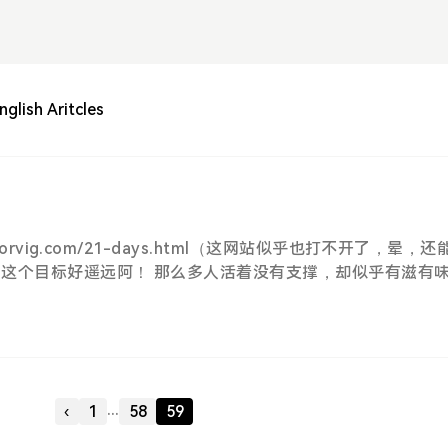
nglish Aritcles
norvig.com/21-days.html（这网站似乎也打不开了，晕，还
这个目标好遥远阿！ 那么多人活着没有支撑，却似乎有滋有
...
‹
1
58
59