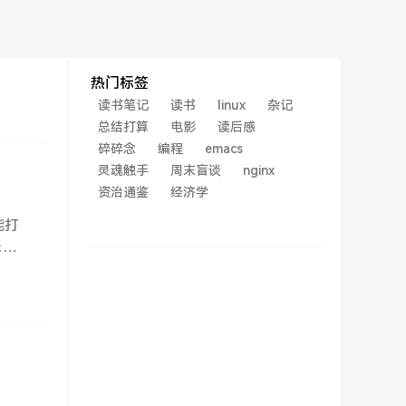
热门标签
读书笔记
读书
linux
杂记
总结打算
电影
读后感
碎碎念
编程
emacs
灵魂触手
周末盲谈
nginx
资治通鉴
经济学
能打
味，