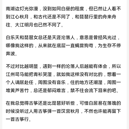
南湖边灯光弥漫，没到如同白昼的程度，但已然让人看不
到江心秋月，和古代还是不同了，和琵琶行里的舟来舟
往、大江明月也已然不同了。
白乐天和琵琶女总还是天涯沦落人，意思是曾经风光过，
哪像我这样的，从来就在底层一直蝇营狗苟，为生存不停
奔波。
不过对比越明显，遇到一样的沦落人后越能有体会，所以
江州司马能把青衫哭湿，就如我这样没有对比的，想着一
个人谪居赴任，周围没有音乐，住的地方还潮湿，周围一
堆黄芦苦竹，总还是郁闷难言，禁不住会流下泪来的吧。
在我总觉得古筝还是比琵琶好听些，可惜白居易在落魄的
时候没听过人用古筝弹一首汉宫秋月，不然也许能再留下
一首古筝行。