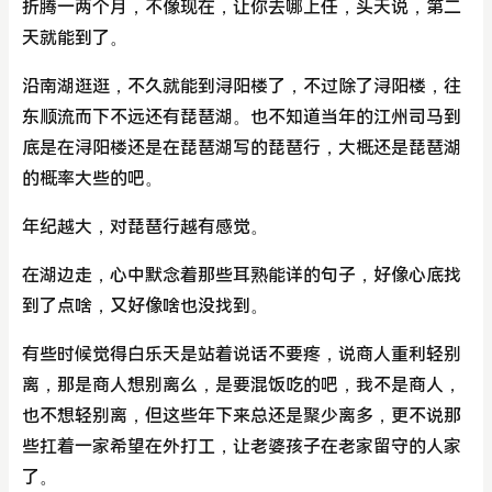
折腾一两个月，不像现在，让你去哪上任，头天说，第二
天就能到了。
沿南湖逛逛，不久就能到浔阳楼了，不过除了浔阳楼，往
东顺流而下不远还有琵琶湖。也不知道当年的江州司马到
底是在浔阳楼还是在琵琶湖写的琵琶行，大概还是琵琶湖
的概率大些的吧。
年纪越大，对琵琶行越有感觉。
在湖边走，心中默念着那些耳熟能详的句子，好像心底找
到了点啥，又好像啥也没找到。
有些时候觉得白乐天是站着说话不要疼，说商人重利轻别
离，那是商人想别离么，是要混饭吃的吧，我不是商人，
也不想轻别离，但这些年下来总还是聚少离多，更不说那
些扛着一家希望在外打工，让老婆孩子在老家留守的人家
了。