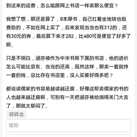
到这来的运费，怎么能跟网上书店一样卖那么便宜？
我想了想，那还是算了，8本厚书，自己扛着坐地铁也挺
费劲的，不如在网上买了，后来发现当当也有312的，还
有30元的券，最后算下来才282，比480可是便宜了好多了
啊。
只是不明白，涵芬楼作为中华书局下属的书店，他的进价
怎么可能比京东、当当的还高，既然这样，那卖一套就挣
一套的钱，总比存在书店里，没人买要好得多吧？
都说读儒家的书容易越读越迂腐，好像这帮卖儒家的书的
人也越来越迂腐啊，可别有一天把涵芬楼给搞得关门大吉
了，那就太郁闷了。
碎碎念