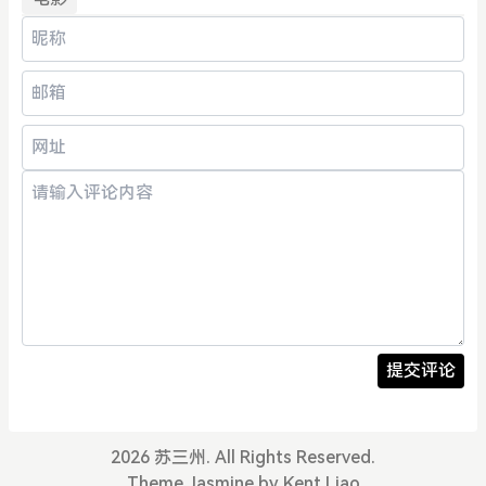
提交评论
2026 苏三州. All Rights Reserved.
Theme
Jasmine
by
Kent Liao