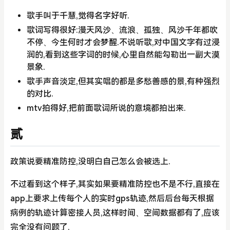
歌手叫于千慧,觉得名字好听.
歌词写得很好:漫天风沙、流浪、孤独、风沙千年都吹
不停、今生何时才会梦醒.不说听歌,对中国文字有过浸
润的,看到这些字词的时候,心里自然能勾勒出一副大漠
景象.
歌手声音淡定,但其实唱的都是多愁善感的景,有种强烈
的对比.
mtv拍得好,把前面歌词所说的意境都拍出来.
贰
政策说要精准防控,没明白自己怎么会被选上.
不过看到这个样子,其实如果要精准防控也不是不行,直接在
app上要求上传每个人的实时gps轨迹,然后后台每天根据
病例的轨迹计算密接人员,这样时间、空间数据都有了,应该
完全没有问题了.