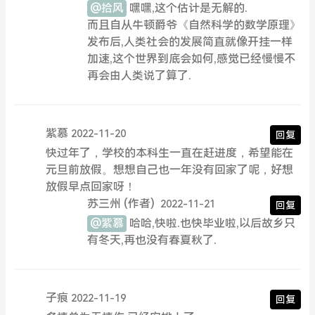
@拾风
嘿嘿,这个估计是无解的.
而且自从牛顿爵爷《自然科学的数学原理》
发布后,人类社会的发展简直就像开挂一样
加速,这个世界到底会如何,感觉已经慢慢不
再会由人类说了算了.
紫慕
2022-11-20
回复
快过年了，学校的本科生一直在赶进度，希望能在
元旦前放假。想想自己也一年没有回家了呢，好想
放假早点回家呀！
苏三州
(作者)
2022-11-21
回复
@紫慕
哈哈,快啦.也快毕业啦,以后故乡只
有冬天,再也没有春夏秋了.
子痕
2022-11-19
回复